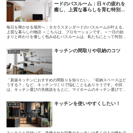
ードのバスルーム：日々の疲れを
癒し、上質な暮らしを育む特別な
空間
毎日を輝かせる場所へ：タカラスタンダードのバスルームが叶える、
上質な暮らしの物語 ＜こちらは、プロモーションです。＞一日の始
まりと終わりを優しく包み込むバスルームは、私たちにとって特別な
空間です。ただ体を洗い流す場所ではなく、疲れを癒し、家...
キッチンの間取りや収納のコツ
キッチン
「新築キッチンにおすすめの間取りを知りたい」「収納スペースはど
うする？」など、キッチンづくりで悩むこともありそうです。今回
は、キッチン選びの失敗談をもとに、マイホームのキッチン選びで大
切なポイントをご紹介します。 マイホームに設置できるキッ...
キッチンを使いやすくしたい！
キッチン
スッキリと片付いて、洗練された印象のキッチンは多くの人の憧れで