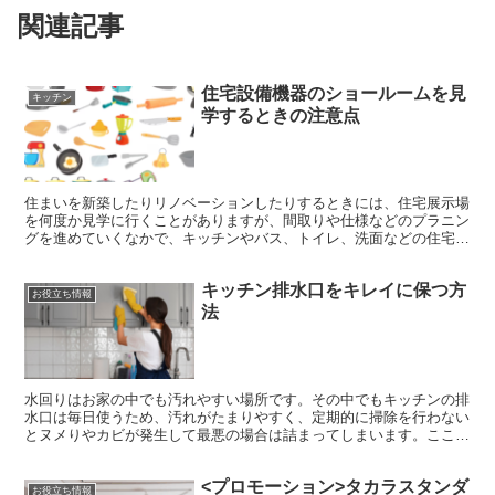
関連記事
住宅設備機器のショールームを見
キッチン
学するときの注意点
住まいを新築したりリノベーションしたりするときには、住宅展示場
を何度か見学に行くことがありますが、間取りや仕様などのプラニン
グを進めていくなかで、キッチンやバス、トイレ、洗面などの住宅設
備機器メーカーが運営するショールームを見学することもあ...
キッチン排水口をキレイに保つ方
お役立ち情報
法
水回りはお家の中でも汚れやすい場所です。その中でもキッチンの排
水口は毎日使うため、汚れがたまりやすく、定期的に掃除を行わない
とヌメりやカビが発生して最悪の場合は詰まってしまいます。ここで
は、そんな面倒な排水口を簡単に掃除する方法や、普段から...
<プロモーション>タカラスタンダ
お役立ち情報